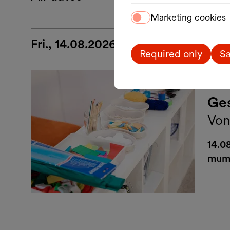
Marketing cookies
Fri., 14.08.2026
Required only
Sa
Art
Ges
Von
14.08
mum