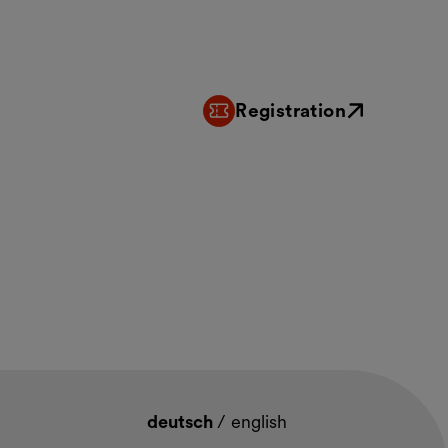
Registration
External link
deutsch
/
english