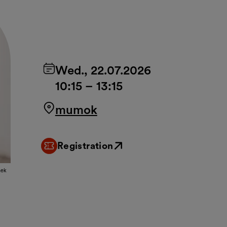
Wed., 22.07.2026
10:15
–
13:15
mumok
Registration
External link
nek