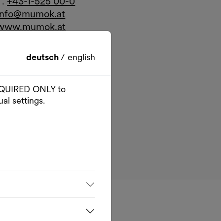
T.
+43-1-525 00-0
info@mumok.at
www.mumok.at
Your visit
deutsch
/
english
Arrival
Google Maps
External link
 REQUIRED ONLY to
al settings.