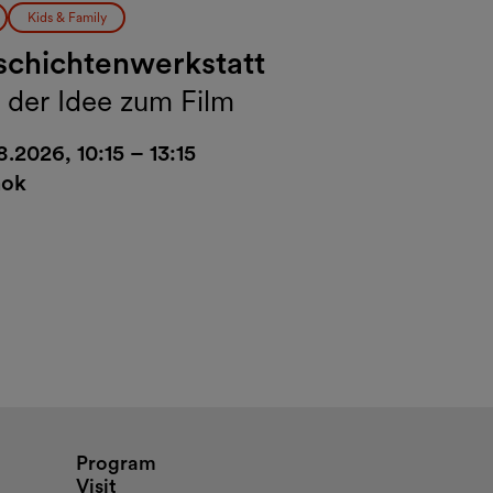
Kids & Family
chichtenwerkstatt
 der Idee zum Film
8.2026, 10:15 – 13:15
ok
nd opening hours
Program
Visit