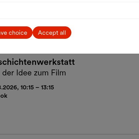
ve choice
Accept all
Kids & Family
chichtenwerkstatt
 der Idee zum Film
.2026, 10:15 – 13:15
ok