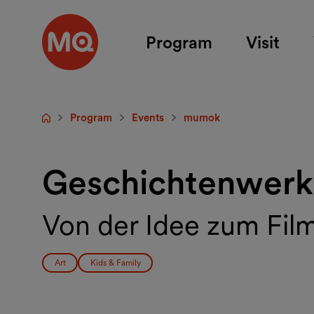
Skip to main content
Program
Visit
Program
Events
mumok
Startpage
Geschichtenwerk
Von der Idee zum Fil
Art
Kids & Family