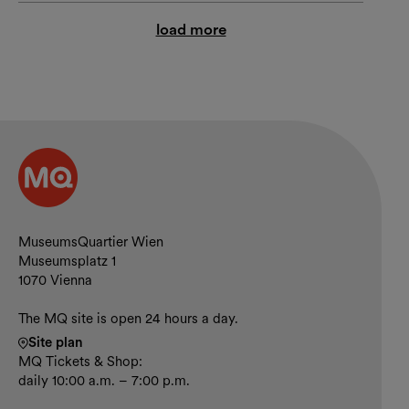
load more
Contact and opening hours
MuseumsQuartier Wien
Museumsplatz 1
1070 Vienna
The MQ site is open 24 hours a day.
Site plan
MQ Tickets & Shop:
daily 10:00 a.m. – 7:00 p.m.