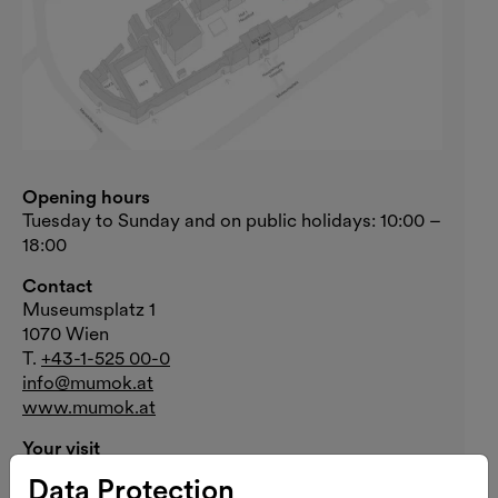
Opening hours
Tuesday to Sunday and on public holidays: 10:00 –
18:00
Contact
Museumsplatz 1
1070 Wien
T.
+43-1-525 00-0
info@mumok.at
www.mumok.at
Your visit
Arrival
Data Protection