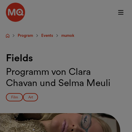
Skip to main content
Program
Events
mumok
Startpage
Fields
Programm von Clara
Chavan und Selma Meuli
Film
Art