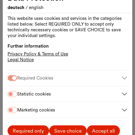
Google Maps
External link
deutsch
/
english
This website uses cookies and services in the categories
listed below. Select REQUIRED ONLY to accept only
Other events
technically necessary cookies or SAVE CHOICE to save
your individual settings.
Thu., 13.08.2026
Further information
Privacy Policy & Terms of Use
Legal Notice
Required Cookies
Statistic cookies
Marketing cookies
Required only
Save choice
Accept all