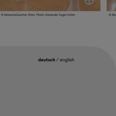
der im Vollbildmodus öffnen
Slider
© MuseumsQuartier Wien, Photo: Alexander Eugen Koller
© Mus
deutsch
/
english