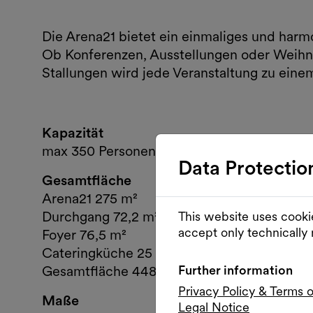
Die Arena21 bietet ein einmaliges und harm
Ob Konferenzen, Ausstellungen oder Weihna
Stallungen wird jede Veranstaltung zu eine
Kapazität
max 350 Personen
Data Protectio
Gesamtfläche
Arena21 275 m²
Durchgang 72,2 m²
This website uses cooki
accept only technically
Foyer 76,5 m²
Cateringküche 25 m²
Further information
Gesamtfläche 448,7 m²
Privacy Policy & Terms 
Maße
Legal Notice