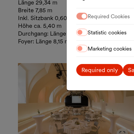
Länge 29,34 m
Breite 7,85 m
Required Cookies
Inkl. Sitzbank 0,60 m
Höhe ca. 5,40 m
Statistic cookies
Durchgang: Länge 7,75 m, Breite 9,4 m
Foyer: Länge 8,15 m, Breite 9,4 m
Marketing cookies
Required only
Sa