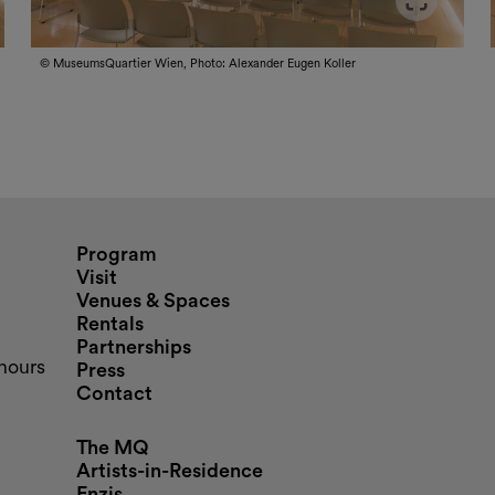
Slider im Vollbildmodus öffnen
Sli
© MuseumsQuartier Wien, Photo: Alexander Eugen Koller
nd opening hours
Program
Visit
Venues & Spaces
Rentals
Partnerships
hours
Press
Contact
The MQ
Artists-in-Residence
Enzis