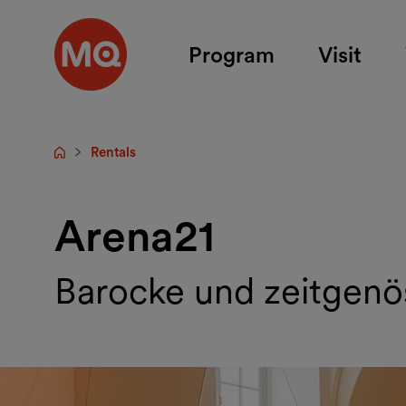
Skip to main content
Program
Visit
Rentals
Startpage
Arena21
Barocke und zeitgenös