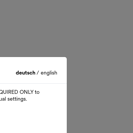
deutsch
/
english
 REQUIRED ONLY to
al settings.