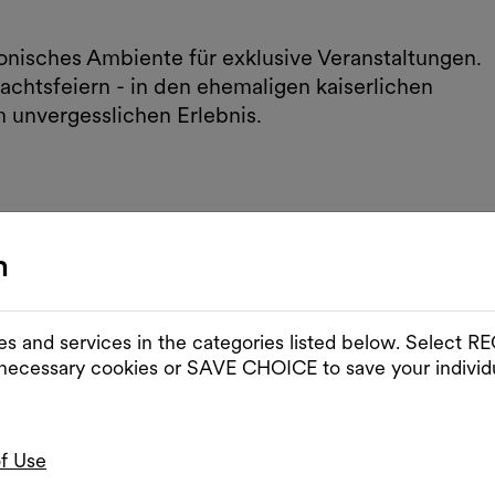
onisches Ambiente für exklusive Veranstaltungen.
chtsfeiern - in den ehemaligen kaiserlichen
m unvergesslichen Erlebnis.
n
es and services in the categories listed below. Select
 necessary cookies or SAVE CHOICE to save your individu
of Use