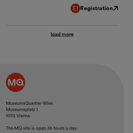
Registration
External link
load more
Contact and opening hours
MuseumsQuartier Wien
Museumsplatz 1
1070 Vienna
The MQ site is open 24 hours a day.