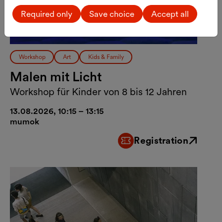
Required only
Save choice
Accept all
Workshop
Art
Kids & Family
Malen mit Licht
Workshop für Kinder von 8 bis 12 Jahren
13.08.2026, 10:15 – 13:15
mumok
Registration
External link