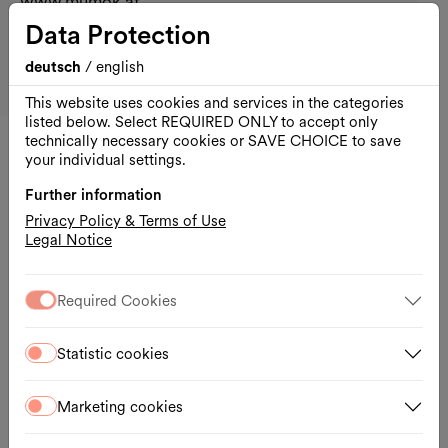
www.mumok.at
Data Protection
Your visit
Arrival
deutsch
/
english
Google Maps
External link
This website uses cookies and services in the categories
listed below. Select REQUIRED ONLY to accept only
technically necessary cookies or SAVE CHOICE to save
your individual settings.
Other events
Further information
Privacy Policy & Terms of Use
Thu., 13.08.2026
Legal Notice
Required Cookies
Statistic cookies
Marketing cookies