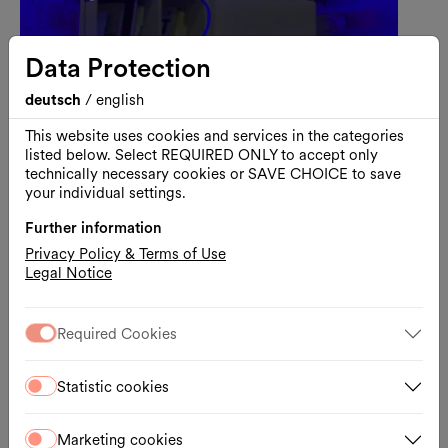
Data Protection
deutsch
/
english
This website uses cookies and services in the categories
listed below. Select REQUIRED ONLY to accept only
technically necessary cookies or SAVE CHOICE to save
Workshop
Art
Kids & Family
your individual settings.
Malen mit Licht
Further information
Workshop für Kinder von 8 bis 12 Jahren
Privacy Policy & Terms of Use
Legal Notice
13.08.2026, 10:15 – 13:15
mumok
Required Cookies
Registration
External link
Statistic cookies
Marketing cookies