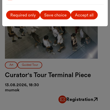
Required only
Save choice
Accept all
Art
Guided Tour
Curator's Tour Terminal Piece
13.08.2026, 18:30
mumok
Registration
External link