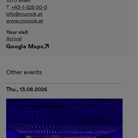
1070 Wien
T.
+43-1-525 00-0
info@mumok.at
www.mumok.at
Your visit
Arrival
Google Maps
External link
Other events
Thu., 13.08.2026