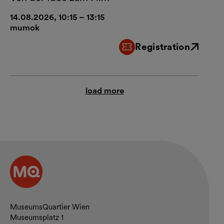
14.08.2026, 10:15 – 13:15
mumok
Registration
External link
load more
Contact and opening hours
MuseumsQuartier Wien
Museumsplatz 1