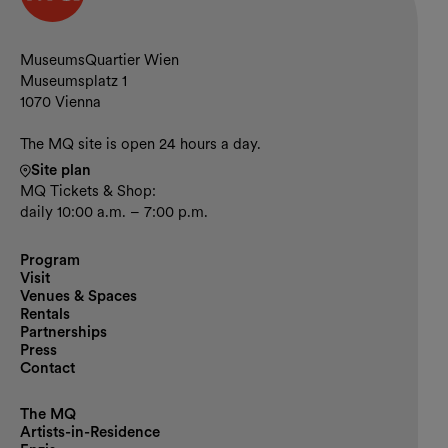
Contact and opening hours
MuseumsQuartier Wien
Museumsplatz 1
1070 Vienna
The MQ site is open 24 hours a day.
Site plan
MQ Tickets & Shop:
daily 10:00 a.m. – 7:00 p.m.
Program
Visit
Venues & Spaces
Rentals
Partnerships
Press
Contact
The MQ
Artists-in-Residence