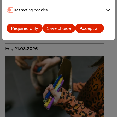
Arrival
Marketing cookies
Google Maps
External link
Required only
Save choice
Accept all
All dates
Fri., 21.08.2026