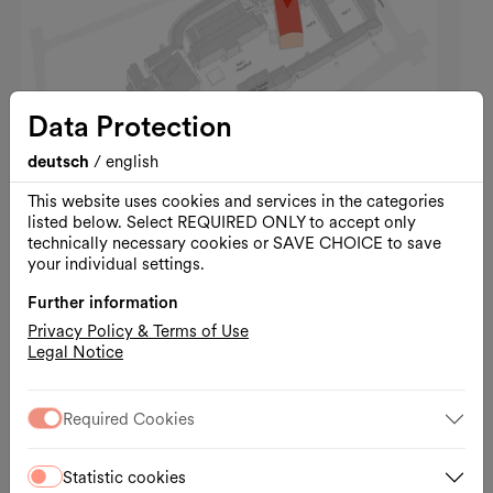
Data Protection
deutsch
/
english
This website uses cookies and services in the categories
listed below. Select REQUIRED ONLY to accept only
technically necessary cookies or SAVE CHOICE to save
Opening hours
your individual settings.
Tuesday to Sunday and on public holidays: 10:00 –
18:00
Further information
Privacy Policy & Terms of Use
Contact
Legal Notice
Museumsplatz 1
1070 Wien
T.
+43-1-525 00-0
Required Cookies
info@mumok.at
www.mumok.at
Statistic cookies
Your visit