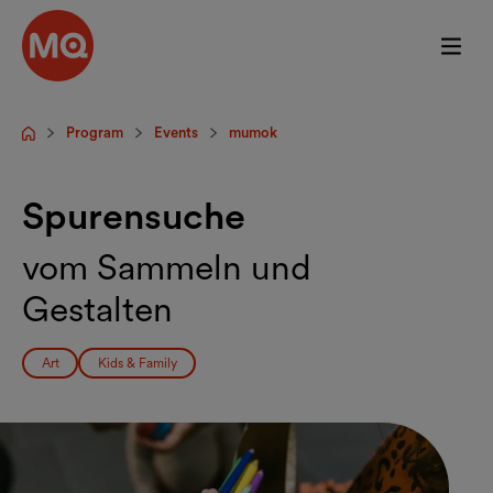
Skip to main content
Program
Events
mumok
Startpage
Spurensuche
vom Sammeln und
Gestalten
Art
Kids & Family