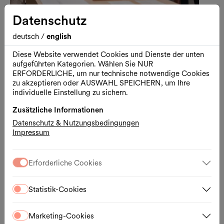
Datenschutz
deutsch
/
english
Führung
Freier Eintritt
Architektur
Diese Website verwendet Cookies und Dienste der unten
Kostenlose Führung: Vision und
aufgeführten Kategorien. Wählen Sie NUR
Widerstand
ERFORDERLICHE, um nur technische notwendige Cookies
zu akzeptieren oder AUSWAHL SPEICHERN, um Ihre
Ein Rundgang durch die Geschichte des
individuelle Einstellung zu sichern.
MuseumsQuartier Wien
20.08.2026, 17:00 – 18:00 Uhr
Zusätzliche Informationen
MQ Freiraum
Datenschutz & Nutzungsbedingungen
Impressum
Ticket
Externer Link
Erforderliche Cookies
Do., 17.09.2026
Statistik-Cookies
Marketing-Cookies