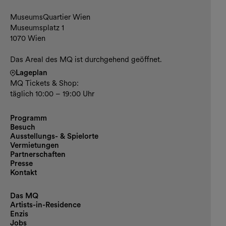
Kontakt und Öffnungszeiten
MuseumsQuartier Wien
Museumsplatz 1
1070 Wien
Das Areal des MQ ist durchgehend geöffnet.
Lageplan
MQ Tickets & Shop:
täglich 10:00 – 19:00 Uhr
Programm
Besuch
Ausstellungs- & Spielorte
Vermietungen
Partnerschaften
Presse
Kontakt
Das MQ
Artists-in-Residence
Enzis
Jobs