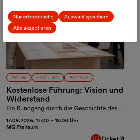
Nur erforderliche
Auswahl speichern
Alle akzeptieren
Führung
Freier Eintritt
Architektur
Kostenlose Führung: Vision und
Widerstand
Ein Rundgang durch die Geschichte des
MuseumsQuartier Wien
17.09.2026, 17:00 – 18:00 Uhr
MQ Freiraum
Ticket