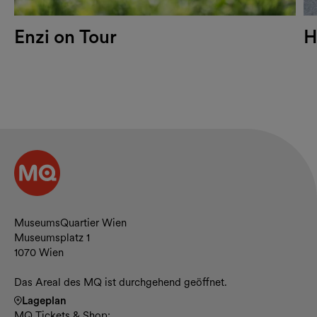
Enzi on Tour
H
Kontakt und Öffnungszeiten
MuseumsQuartier Wien
Museumsplatz 1
1070 Wien
Das Areal des MQ ist durchgehend geöffnet.
Lageplan
MQ Tickets & Shop: