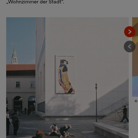
„Wohnzimmer der Stadt“.
Näc
Vor
© 