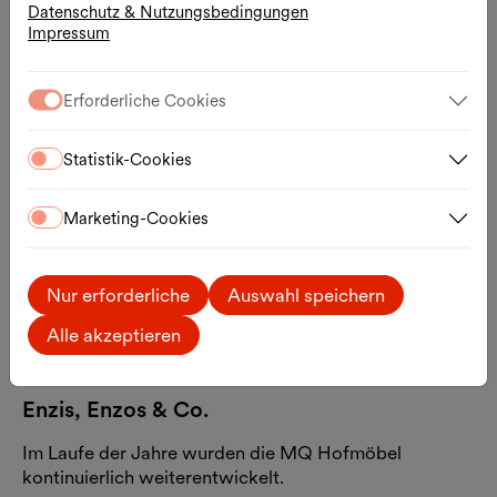
Datenschutz & Nutzungsbedingungen
Impressum
Farben, die bleiben – und sich verändern
Ein wesentliches Merkmal der Enzis ist die Farbe. Seit
Erforderliche Cookies
2003 werden die MQ Hofmöbel regelmäßig in neuen
Farbtönen umgesetzt und seit 2008 wird die aktuelle
Statistik-Cookies
Farbe in einem öffentlichen Online-Voting gewählt. So
erzählen die Farben vom Wandel des MQ und seiner
Zeit.
Marketing-Cookies
Aktuelle Farben: Punschkrapferlrosa &
Sodazitrongelb
Nur erforderliche
Auswahl speichern
mehr erfahren
Alle akzeptieren
Enzis, Enzos & Co.
Im Laufe der Jahre wurden die MQ Hofmöbel
kontinuierlich weiterentwickelt.