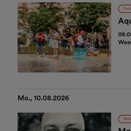
Outd
Aq
09.0
Wass
Mo., 10.08.2026
Musi
Mon