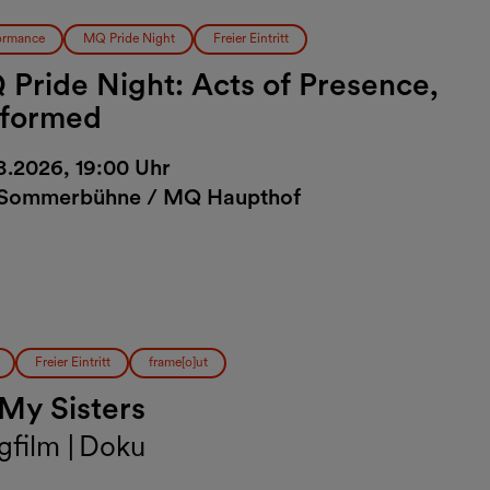
ormance
MQ Pride Night
Freier Eintritt
Pride Night: Acts of Presence,
rformed
8.2026, 19:00 Uhr
Sommerbühne / MQ Haupthof
Freier Eintritt
frame[o]ut
 My Sisters
gfilm | Doku