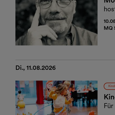
hos
10.0
MQ 
Di., 11.08.2026
Kind
Kin
Für