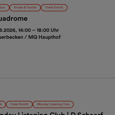
oor
Kinder & Familie
Freier Eintritt
uadrome
8.2026, 14:00 – 18:00 Uhr
erbecken / MQ Haupthof
k
Freier Eintritt
Monday Listening Club
day Listening Club | D.Schaerf