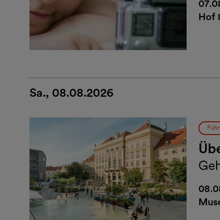
07.0
Hof 
Sa., 08.08.2026
Führ
Übe
Geh
08.0
Muse