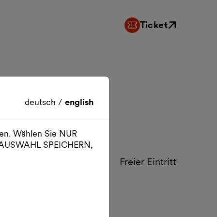
Ticket
Externer Link
deutsch
/
english
ien. Wählen Sie NUR
er AUSWAHL SPEICHERN,
Freier Eintritt