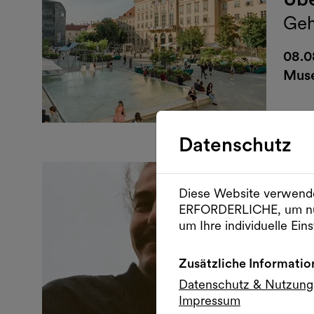
Geh
08.0
Muse
Datenschutz
Freie
Diese Website verwende
Fre
ERFORDERLICHE, um nu
um Ihre individuelle Eins
MQ
08.0
Zusätzliche Informatio
MQ 
Datenschutz & Nutzun
Impressum