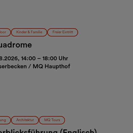
oor
Kinder & Familie
Freier Eintritt
uadrome
8.2026, 14:00 – 18:00 Uhr
erbecken / MQ Haupthof
ung
Architektur
MQ Tours
rblicksführung (Englisch)