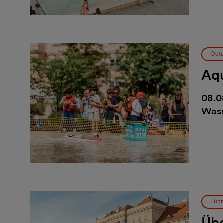
Outd
Aq
08.0
Wass
Führ
Übe