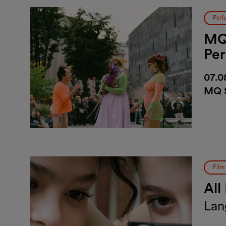
Perf
MQ 
Pe
07.0
MQ 
Film
All
Lan