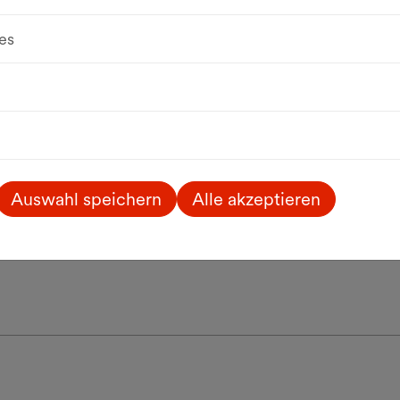
es
Freier Eintritt
frame[o]ut
mba
film | Fiktion
Auswahl speichern
Alle akzeptieren
8.2026, 20:30 Uhr
8