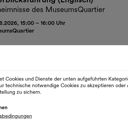
eimnisse des MuseumsQuartier
8.2026, 15:00 – 16:00 Uhr
umsQuartier
 Kiosk Kultur
Outdoor
Musik
t Cookies und Dienste der unten aufgeführten Kategor
ie Kiosk Kultur | Sessions #09
r technische notwendige Cookies zu akzeptieren od
tellung zu sichern.
 Pop-Up
8.2026, 16:00 Uhr
nen
Raum D
gsbedingungen