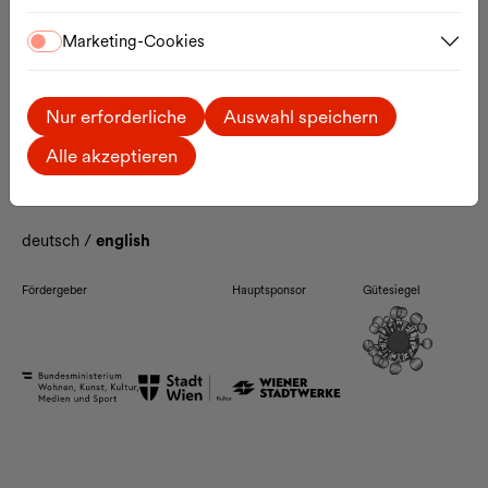
Kontakt
Marketing-Cookies
Das MQ
Artists-in-Residence
Enzis
Jobs
Nur erforderliche
Auswahl speichern
Ticketinformationen
Anreise
Alle akzeptieren
Barrierefreiheit
FAQ
deutsch
/
english
Fördergeber
Hauptsponsor
Gütesiegel