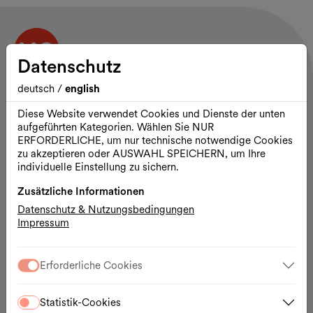
Datenschutz
deutsch
/
english
Kontakt und Öffnungszeiten
MuseumsQuartier Wien
Diese Website verwendet Cookies und Dienste der unten
Museumsplatz 1
aufgeführten Kategorien. Wählen Sie NUR
1070 Wien
ERFORDERLICHE, um nur technische notwendige Cookies
zu akzeptieren oder AUSWAHL SPEICHERN, um Ihre
Das Areal des MQ ist durchgehend geöffnet.
individuelle Einstellung zu sichern.
Lageplan
MQ Tickets & Shop:
Zusätzliche Informationen
täglich 10:00 – 19:00 Uhr
Datenschutz & Nutzungsbedingungen
Impressum
Programm
Besuch
Ausstellungs- & Spielorte
Erforderliche Cookies
Vermietungen
Partnerschaften
Presse
Statistik-Cookies