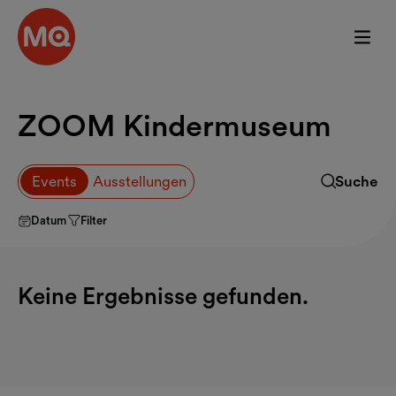
Zum Hauptinhalt springen
Even
ZOOM Kindermuseum
Events d
Events
Ausstellungen
Suche
Suchfeld a
Datum
Filter
Keine Ergebnisse gefunden.