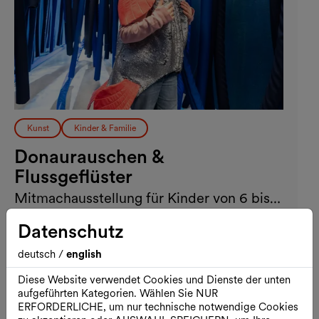
Kunst
Kinder & Familie
Donaurauschen &
Flussgeflüster
Mitmachausstellung für Kinder von 6 bis
12 Jahren
bis Juni 2027
Datenschutz
ZOOM Kindermuseum
deutsch
/
english
Diese Website verwendet Cookies und Dienste der unten
aufgeführten Kategorien. Wählen Sie NUR
ERFORDERLICHE, um nur technische notwendige Cookies