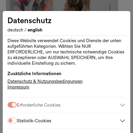
Datenschutz
deutsch
/
english
Diese Website verwendet Cookies und Dienste der unten
aufgeführten Kategorien. Wählen Sie NUR
ERFORDERLICHE, um nur technische notwendige Cookies
zu akzeptieren oder AUSWAHL SPEICHERN, um Ihre
individuelle Einstellung zu sichern.
Zusätzliche Informationen
Datenschutz & Nutzungsbedingungen
Kunst
Führung
Impressum
Mit Baby in die Kunsthalle Wien
Babyfreundliche Führung zu Lebt und
Erforderliche Cookies
arbeitet in Wien
11.08.2026, 11:00 Uhr
Statistik-Cookies
Kunsthalle Wien