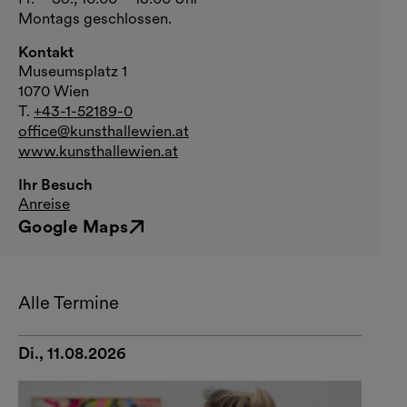
Montags geschlossen.
Kontakt
Museumsplatz 1
1070 Wien
T.
+43-1-52189-0
office@kunsthallewien.at
www.kunsthallewien.at
Ihr Besuch
Anreise
Google Maps
Externer Link
Alle Termine
Di., 11.08.2026