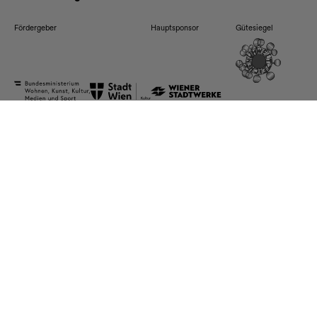
Fördergeber
Hauptsponsor
Gütesiegel
Impressum
Hausordnung
Datenschutz & Nutzungsbedingungen
Barrierefreiheitserklärung
© 2026 MuseumsQuartier Errichtungs- und BetriebsgesmbH