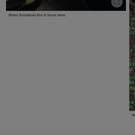
Slid
Where Boundaries Blur © Simon Veres
Wh