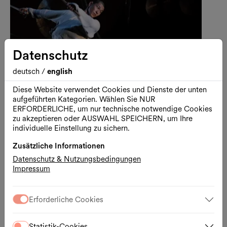
Datenschutz
deutsch
/
english
Diese Website verwendet Cookies und Dienste der unten
aufgeführten Kategorien. Wählen Sie NUR
ERFORDERLICHE, um nur technische notwendige Cookies
zu akzeptieren oder AUSWAHL SPEICHERN, um Ihre
individuelle Einstellung zu sichern.
Zusätzliche Informationen
Performance
Tanz
Datenschutz & Nutzungsbedingungen
Impressum
U-THEATER
L’éveil de la Montagne
Erforderliche Cookies
14.08.2026, 20:00 Uhr
Halle E / Halle E+G
Statistik-Cookies