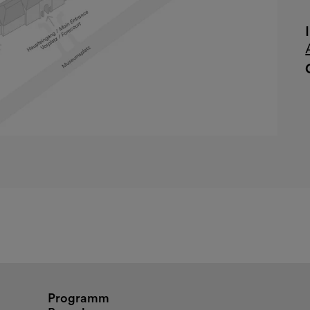
nd Öffnungszeiten
Programm