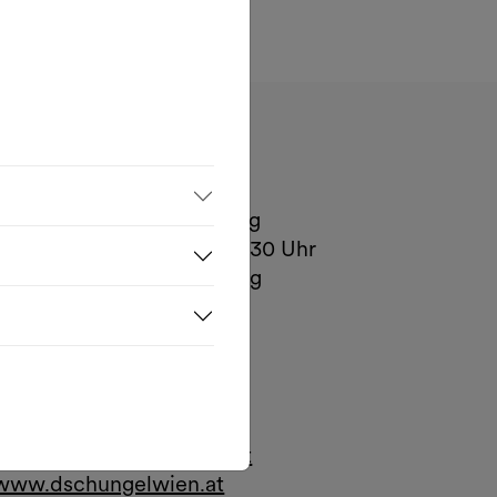
Öffnungszeiten
Mo.– Di., 1h vor Vorstellung
Mi. – Fr., Kassa 16:30 – 18:30 Uhr
Sa. – So., 1h vor Vorstellung
Kontakt
Museumsplatz 1, Hof 2
1070 Wien
T.
+43 1 522 07 20-20
tickets@dschungelwien.at
www.dschungelwien.at