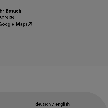
Ihr Besuch
Anreise
Google Maps
Externer Link
deutsch
/
english