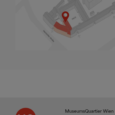
Kontakt u
MuseumsQuartier Wien