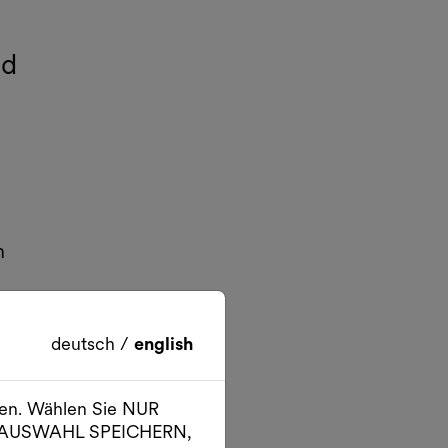
nd
n
deutsch
/
english
ien. Wählen Sie NUR
er AUSWAHL SPEICHERN,