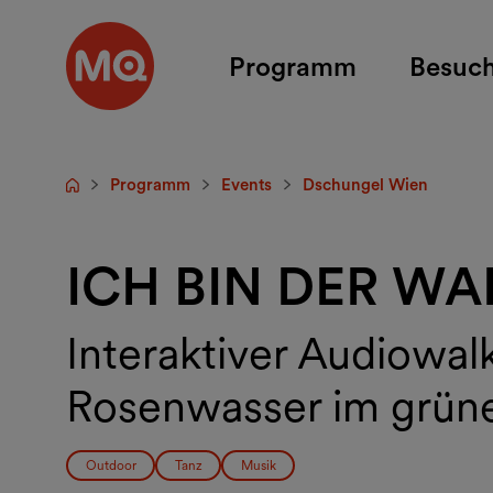
Zum Hauptinhalt springen
Programm
Besuc
Programm
Events
Dschungel Wien
Startseite
ICH BIN DER WA
Interaktiver Audiowalk
Rosenwasser im grüne
Outdoor
Tanz
Musik