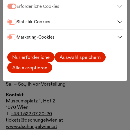
Erforderliche Cookies
Statistik-Cookies
Marketing-Cookies
Nur erforderliche
Auswahl speichern
Öffnungszeiten
Alle akzeptieren
Mo.– Di., 1h vor Vorstellung
Mi. – Fr., Kassa 16:30 – 18:30 Uhr
Sa. – So., 1h vor Vorstellung
Kontakt
Museumsplatz 1, Hof 2
1070 Wien
T.
+43 1 522 07 20-20
tickets@dschungelwien.at
www.dschungelwien.at