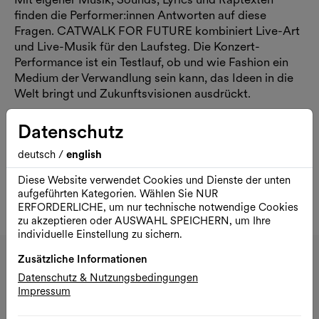
finden die Performer:innen Antworten auf diese
Fragen. CATWALK FOR FUTURE kombiniert Live-Art
und Live-Musik für den Laufsteg. Die Konzert-
Performance ist ein Testlauf, ob und wie Fashion ein
Medium der Verwandlung sein kann, das Ideen in die
Welt bringt und Zukunftsvisionen ausdrückt.
Am Sa., 16.05. präsentieren die Teilnehmer:innen der
Datenschutz
Theaterwerkstatt ihre Arbeit im Rahmen des
FESTIVALS DER THEATERWERKSTÄTTEN. Die
deutsch
/
english
Premiere der Produktion findet am Sa., 20.06. statt.
Diese Website verwendet Cookies und Dienste der unten
Die Derniere im Rahmen des WILD & SCHÖN
aufgeführten Kategorien. Wählen Sie NUR
FESTIVALS.
ERFORDERLICHE, um nur technische notwendige Cookies
zu akzeptieren oder AUSWAHL SPEICHERN, um Ihre
individuelle Einstellung zu sichern.
DSCHUNGEL WIEN
Zusätzliche Informationen
Datenschutz & Nutzungsbedingungen
Impressum