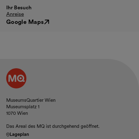
Ihr Besuch
Anreise
Google Maps
Externer Link
Kontakt und Öffnungszeiten
MuseumsQuartier Wien
Museumsplatz 1
1070 Wien
Das Areal des MQ ist durchgehend geöffnet.
Lageplan