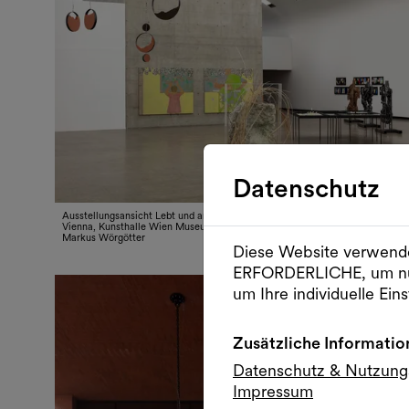
Datenschutz
Ausstellungsansicht Lebt und arbeitet in Wien: Contemporary Art from
Vienna, Kunsthalle Wien Museumsquartier 2026, © Kunsthalle Wien, Foto:
Markus Wörgötter
Diese Website verwende
ERFORDERLICHE, um nu
um Ihre individuelle Eins
Zusätzliche Informatio
Datenschutz & Nutzun
Impressum