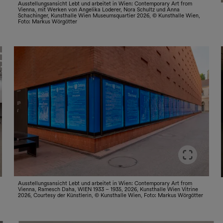
Slider im Vollbildmodus öffnen
Sli
Ausstellungsansicht Lebt und arbeitet in Wien: Contemporary Art from
Vienna, mit Werken von Angelika Loderer, Nora Schultz und Anna
Schachinger, Kunsthalle Wien Museumsquartier 2026, © Kunsthalle Wien,
Foto: Markus Wörgötter
Sli
Slider im Vollbildmodus öffnen
Ausstellungsansicht Lebt und arbeitet in Wien: Contemporary Art from
Vienna, Ramesch Daha, WIEN 1933 – 1935, 2026, Kunsthalle Wien Vitrine
2026, Courtesy der Künstlerin, © Kunsthalle Wien, Foto: Markus Wörgötter