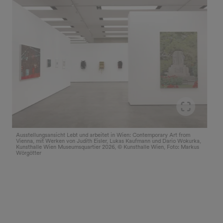
Slider
der im Vollbildmodus öffnen
Ausstellungsansicht Lebt und arbeitet in Wien: Contemporary Art from
Vienna, mit Werken von Judith Eisler, Lukas Kaufmann und Dario Wokurka,
Kunsthalle Wien Museumsquartier 2026, © Kunsthalle Wien, Foto: Markus
Wörgötter