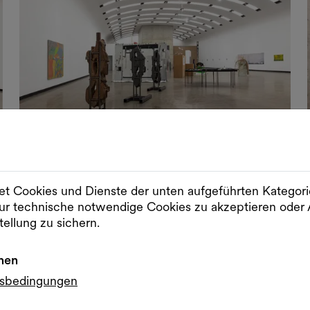
Slider im Vollbildmodus öffnen
Sli
Ausstellungsansicht Lebt und arbeitet in Wien: Contemporary Art from
Vienna, Kunsthalle Wien Museumsquartier 2026, © Kunsthalle Wien, Foto:
Markus Wörgötter
t Cookies und Dienste der unten aufgeführten Kategor
r technische notwendige Cookies zu akzeptieren od
tellung zu sichern.
nen
gsbedingungen