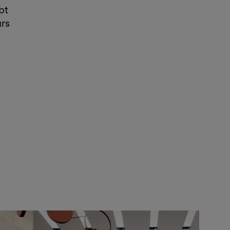
bt
urs