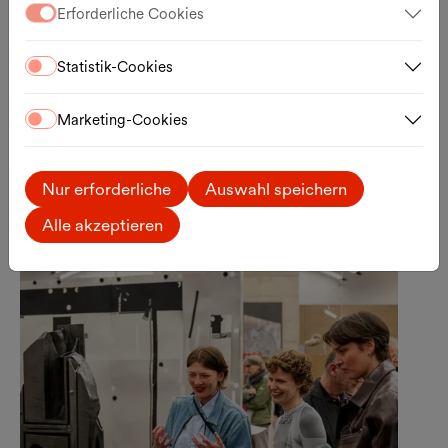
Erforderliche Cookies
Mit Baby in die Kunsthalle Wien
Babyfreundliche Führung zu Lebt und
Statistik-Cookies
arbeitet in Wien
11.08.2026, 11:00 Uhr
Marketing-Cookies
Kunsthalle Wien
Anmeldung
Externer Link
Nur erforderliche
Auswahl speichern
Alle akzeptieren
So., 30.08.2026