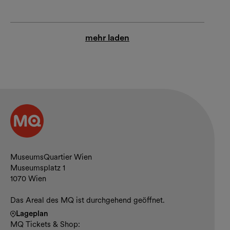
mehr laden
Kontakt und Öffnungszeiten
MuseumsQuartier Wien
Museumsplatz 1
1070 Wien
Das Areal des MQ ist durchgehend geöffnet.
Lageplan
MQ Tickets & Shop: