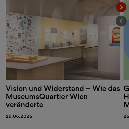
Näc
Vor
Vision und Widerstand – Wie das
G
MuseumsQuartier Wien
H
veränderte
M
29.06.2026
26