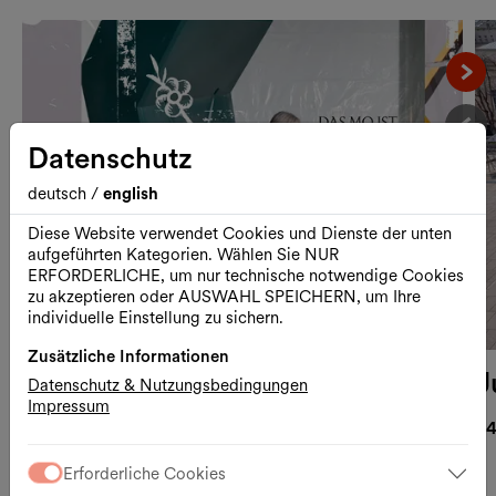
Näc
Datenschutz
Vor
deutsch
/
english
Diese Website verwendet Cookies und Dienste der unten
aufgeführten Kategorien. Wählen Sie NUR
ERFORDERLICHE, um nur technische notwendige Cookies
zu akzeptieren oder AUSWAHL SPEICHERN, um Ihre
individuelle Einstellung zu sichern.
Zusätzliche Informationen
Elfie Semotan vor und hinter der
J
Datenschutz & Nutzungsbedingungen
Impressum
Kamera für das
24
MuseumsQuartier
Erforderliche Cookies
15.04.2026