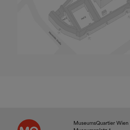
Kontakt u
MuseumsQuartier Wien