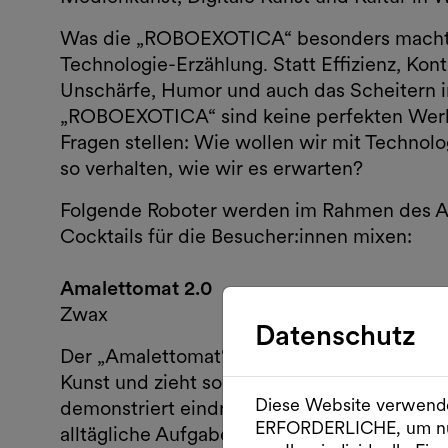
Was die „ROBOEXOTICA“ besonders macht, i
Technologie-Erzählung. Statt Effizienz, Kontr
Unschärfe, Humor und auch das Scheitern 
„ROBOEXOTICA“ sind keine perfekten Werkze
Fragen stellen: Wie wollen wir mit Technol
so verhalten, wie wir es erwarten?
Folgende Roboter werden im Rahmen des Aus
Cocktails für die Besucher:innen mixen:
Amalettomat 2.0
Zwax
Datenschutz
Der „Amalettomat“ ist bekannt für seine ori
Kunst und zieht sowohl Technikbegeisterte
Diese Website verwende
demonstriert eindrucksvoll, wie Automati
ERFORDERLICHE, um nu
alltägliche Aufgaben wie das Palatschinken 