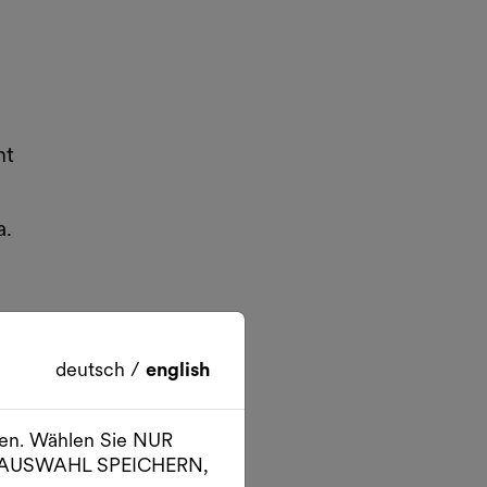
ht
a.
deutsch
/
english
ien. Wählen Sie NUR
um
er AUSWAHL SPEICHERN,