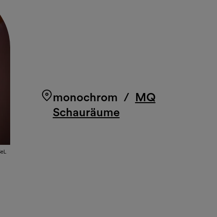
monochrom
/
MQ
Schauräume
SeL