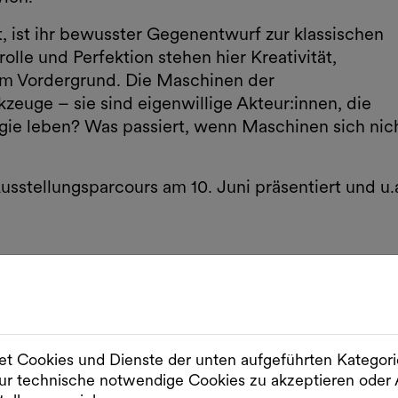
st ihr bewusster Gegenentwurf zur klassischen
olle und Perfektion stehen hier Kreativität,
im Vordergrund. Die Maschinen der
uge – sie sind eigenwillige Akteur:innen, die
ogie leben? Was passiert, wenn Maschinen sich nic
stellungsparcours am 10. Juni präsentiert und u.
ginelle Kombination aus Robotik und kulinarischer
 als auch Feinschmecker an. Die Maschine
t Cookies und Dienste der unten aufgeführten Kategor
sierung und Kreativität zusammenkommen können, 
r technische notwendige Cookies zu akzeptieren od
backen zu automatisieren und gleichzeitig ein