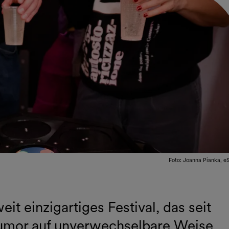
Foto: Joanna Pianka, e
 einzigartiges Festival, das seit
Humor auf unverwechselbare Weise