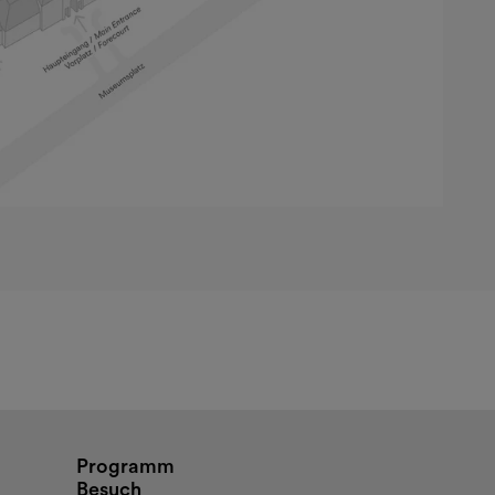
nd Öffnungszeiten
Programm
Besuch