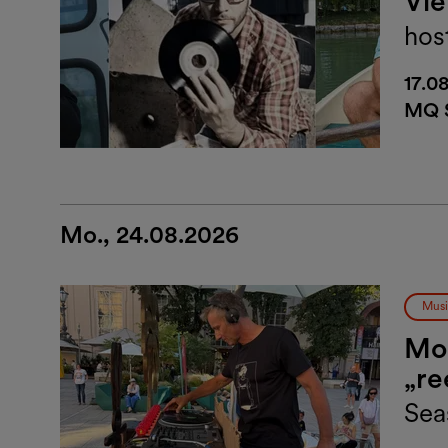
Vi
hos
17.0
MQ 
Mo., 24.08.2026
Musi
Mon
„re
Sea