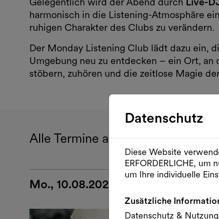
Gelegentlich wird der Abend durch
Live-DJ
harmonisch in die Listening-Atmosphäre ein
ruhigen Charakter des Clubs zu verändern.
Der Monday Listening Club lädt dazu ein, die
Umgebung neu zu entdecken – ein Ort, a
stöbern, zuhören und die zeitlose Magie der
Datenschutz
Alle Termine aus Monday Listeni
Diese Website verwende
ERFORDERLICHE, um nu
um Ihre individuelle Eins
Mo., 10.08.2026
Zusätzliche Informatio
Datenschutz & Nutzun