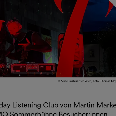
© MuseumsQuartier Wien, Foto: Thomas Me
ay Listening Club von Martin Marke
r MQ Sommerbühne Besucher:innen