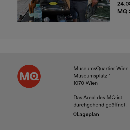
24.0
MQ 
Kontakt u
MuseumsQuartier Wien
Museumsplatz 1
1070 Wien
Das Areal des MQ ist
durchgehend geöffnet.
Lageplan