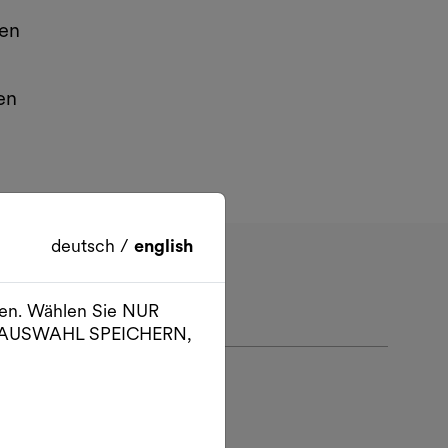
den
en
deutsch
/
english
ien. Wählen Sie NUR
er AUSWAHL SPEICHERN,