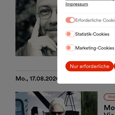
Musi
Impressum
Mon
hos
Erforderliche Cooki
10.0
Statistik-Cookies
MQ 
Marketing-Cookies
Nur erforderliche
Mo., 17.08.2026
Musi
Mon