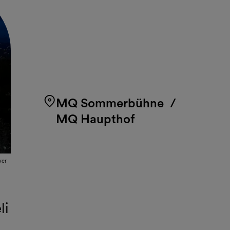
MQ Sommerbühne
/
MQ Haupthof
yer
li