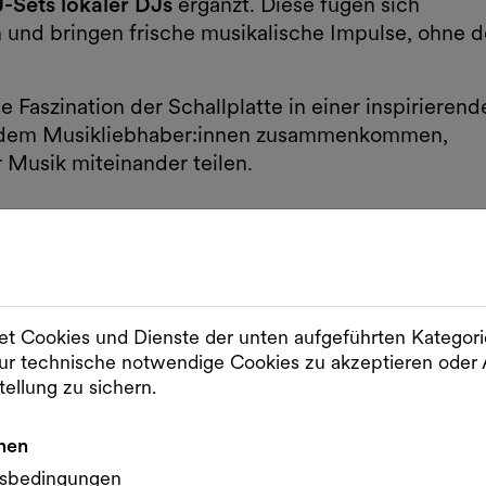
-Sets lokaler DJs
ergänzt. Diese fügen sich
 und bringen frische musikalische Impulse, ohne 
 Faszination der Schallplatte in einer inspirierend
n dem Musikliebhaber:innen zusammenkommen,
 Musik miteinander teilen.
ng Club
t Cookies und Dienste der unten aufgeführten Kategor
r technische notwendige Cookies zu akzeptieren od
tellung zu sichern.
nen
gsbedingungen