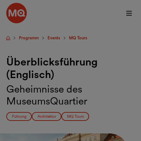
Zum Hauptinhalt springen
Programm
Events
MQ Tours
Startseite
Überblicksführung
(Englisch)
Geheimnisse des
MuseumsQuartier
Führung
Architektur
MQ Tours