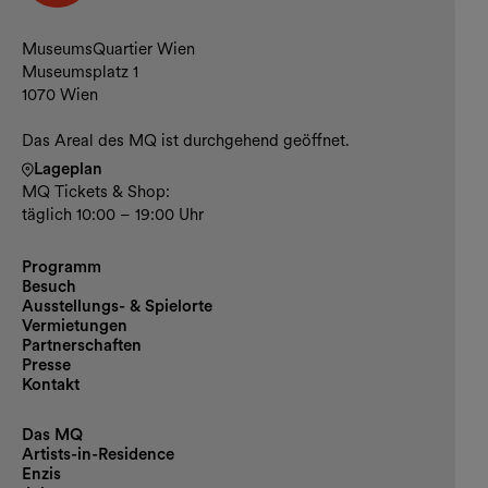
Kontakt und Öffnungszeiten
MuseumsQuartier Wien
Museumsplatz 1
1070 Wien
Das Areal des MQ ist durchgehend geöffnet.
Lageplan
MQ Tickets & Shop:
täglich 10:00 – 19:00 Uhr
Programm
Besuch
Ausstellungs- & Spielorte
Vermietungen
Partnerschaften
Presse
Kontakt
Das MQ
Artists-in-Residence
Enzis