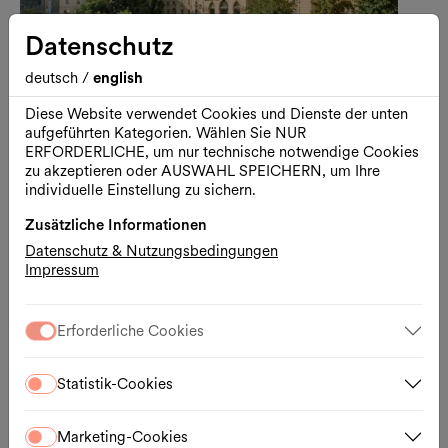
Datenschutz
deutsch
/
english
Diese Website verwendet Cookies und Dienste der unten
aufgeführten Kategorien. Wählen Sie NUR
ERFORDERLICHE, um nur technische notwendige Cookies
zu akzeptieren oder AUSWAHL SPEICHERN, um Ihre
Führung
Architektur
MQ Tours
individuelle Einstellung zu sichern.
Überblicksführung (Englisch)
Zusätzliche Informationen
Geheimnisse des MuseumsQuartier
Datenschutz & Nutzungsbedingungen
Impressum
08.08.2026, 15:00 – 16:00 Uhr
MuseumsQuartier
Erforderliche Cookies
Ticket
Externer Link
Statistik-Cookies
Sa., 15.08.2026
Marketing-Cookies