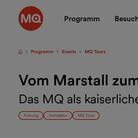
Zum Hauptinhalt springen
Programm
Besuc
Programm
Events
MQ Tours
Startseite
Vom Marstall zu
Das MQ als kaiserlich
Führung
Architektur
MQ Tours