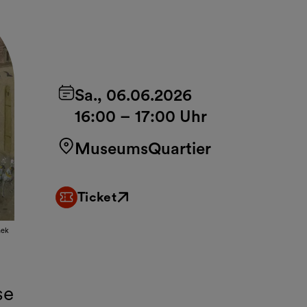
Sa., 06.06.2026
16:00
–
17:00 Uhr
MuseumsQuartier
Ticket
Externer Link
hek
se