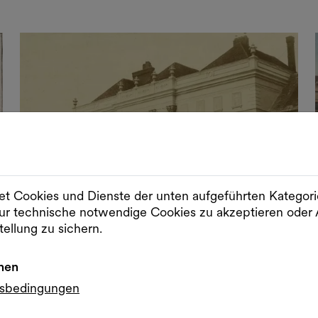
t Cookies und Dienste der unten aufgeführten Kategor
r technische notwendige Cookies zu akzeptieren od
tellung zu sichern.
Slider im Vollbildmodus öffnen
nen
Sli
gsbedingungen
© Andreas Groll, Kaiserliche Hofstallungen, 1854, Wien