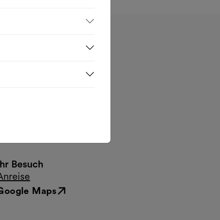
Öffnungszeiten
Rund um die Uhr geöffnet
Kontakt
office@mqw.at
T. +43 1 523 58 81 -1720
Ihr Besuch
Anreise
Google Maps
Externer Link