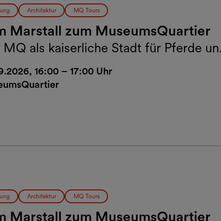
ung
Architektur
MQ Tours
m Marstall zum MuseumsQuartier
 MQ als kaiserliche Stadt für Pferde un
schen
9.2026, 16:00 – 17:00 Uhr
umsQuartier
ung
Architektur
MQ Tours
m Marstall zum MuseumsQuartier