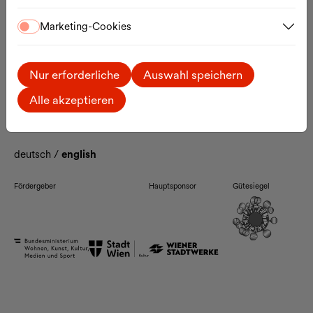
Kontakt
Marketing-Cookies
Das MQ
Artists-in-Residence
Enzis
Jobs
Nur erforderliche
Auswahl speichern
Ticketinformationen
Anreise
Alle akzeptieren
Barrierefreiheit
FAQ
deutsch
/
english
Fördergeber
Hauptsponsor
Gütesiegel