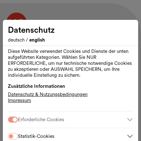
Datenschutz
deutsch
/
english
Kontakt und Öffnungszeiten
MuseumsQuartier Wien
Diese Website verwendet Cookies und Dienste der unten
Museumsplatz 1
aufgeführten Kategorien. Wählen Sie NUR
1070 Wien
ERFORDERLICHE, um nur technische notwendige Cookies
zu akzeptieren oder AUSWAHL SPEICHERN, um Ihre
Das Areal des MQ ist durchgehend geöffnet.
individuelle Einstellung zu sichern.
Lageplan
MQ Tickets & Shop:
Zusätzliche Informationen
täglich 10:00 – 19:00 Uhr
Datenschutz & Nutzungsbedingungen
Impressum
Programm
Besuch
Ausstellungs- & Spielorte
Erforderliche Cookies
Vermietungen
Partnerschaften
Presse
Statistik-Cookies