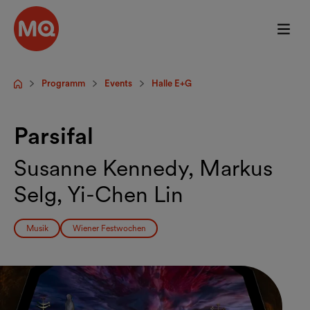
Zum Hauptinhalt springen
Programm
Events
Halle E+G
Startseite
Parsifal
Susanne Kennedy, Markus
Selg, Yi-Chen Lin
Musik
Wiener Festwochen