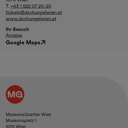
T.
+43 1 522 07 20-20
tickets@dschungelwien.at
www.dschungelwien.at
Ihr Besuch
Anreise
Google Maps
Externer Link
Kontakt und Öffnungszeiten
MuseumsQuartier Wien
Museumsplatz 1
1070 Wien