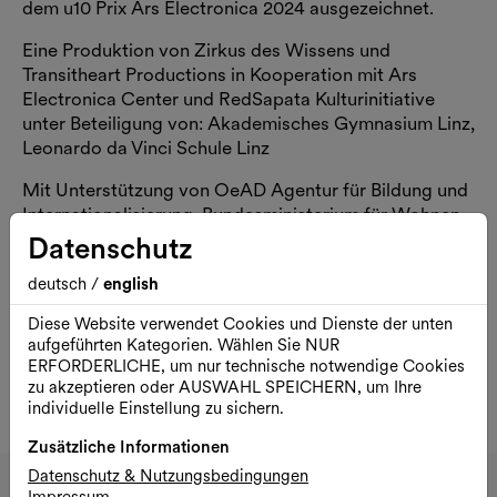
dem u10 Prix Ars Electronica 2024 ausgezeichnet.
Eine Produktion von Zirkus des Wissens und
Transitheart Productions in Kooperation mit Ars
Electronica Center und RedSapata Kulturinitiative
unter Beteiligung von: Akademisches Gymnasium Linz,
Leonardo da Vinci Schule Linz
Mit Unterstützung von OeAD Agentur für Bildung und
Internationalisierung, Bundesministerium für Wohnen,
Kunst, Kultur, Medien & Sport, FFG Österreichische
Datenschutz
Forschungsförderungsgesellschaft
deutsch
/
english
Zum Projekt wurde ein
Kinderbuch
umgesetzt, das im
Diese Website verwendet Cookies und Dienste der unten
Handel erhältlich ist.
aufgeführten Kategorien. Wählen Sie NUR
ERFORDERLICHE, um nur technische notwendige Cookies
Dauer ca. 45 Minuten, anschließend 10 Minuten
zu akzeptieren oder AUSWAHL SPEICHERN, um Ihre
Interaktion
individuelle Einstellung zu sichern.
Zusätzliche Informationen
DSCHUNGEL WIEN
Datenschutz & Nutzungsbedingungen