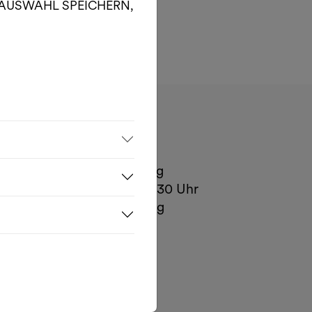
er AUSWAHL SPEICHERN,
Öffnungszeiten
Mo.– Di., 1h vor Vorstellung
Mi. – Fr., Kassa 16:30 – 18:30 Uhr
Sa. – So., 1h vor Vorstellung
Kontakt
Museumsplatz 1, Hof 2
1070 Wien
T.
+43 1 522 07 20-20