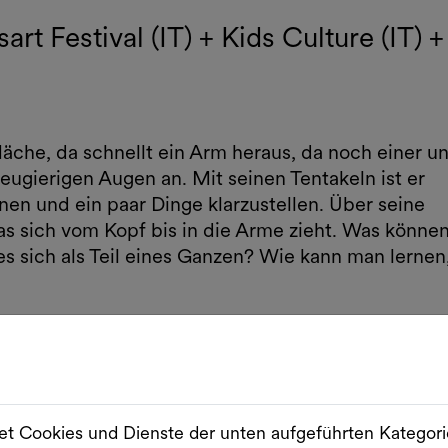
t Festival (IT) + Kids Culture (IT) +
che, da schnellt ein Arm heraus, da noch einer u
neugierigen Augen an. Mit seinen Tentakeln ist er
 und ein paar Dinge klarzustellen. Über seine
 das sich vom Kopf bis in die Arme zieht. Was könne
es sich als Teil eines Ganzen? Wie kann man lernen
rinnen und einen Oktopus, den das Kollektiv
en Raum ins MuseumsQuartier platziert. Anders als
schen Kunst und Zuschauenden zieht, begegnet in
um direkt dem faszinierenden Meeresbewohner, tri
aube, die über das Leben philosophiert und Frage
t Cookies und Dienste der unten aufgeführten Kategor