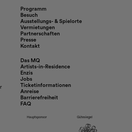
nd Öffnungszeiten
Programm
Besuch
Ausstellungs- & Spielorte
Vermietungen
Partnerschaften
Presse
Kontakt
Das MQ
Artists-in-Residence
Enzis
Jobs
Ticketinformationen
r
Anreise
Barrierefreiheit
FAQ
Hauptsponsor
Gütesiegel