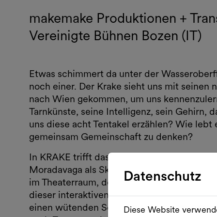
makemake Produktionen + Transar
Vereinigte Bühnen Bozen (IT)
Etwas schimmert da unter der Wasseroberflä
noch einer. Der Krake sieht uns mit seinen 
nach Wien gekommen, um uns kennenzulernen
Tarnkünste, seine Intelligenz, sein Gehirn,
uns diese acht Tentakel erzählen? Wie lebt 
gemeinsam Gemeinschaft zu denken?
In KRAKE trifft das Publikum drei Performe
Moradavaga als Skulptur für den öffentlich
Datenschutz
im Theaterraum, der eine klare Grenze zwi
dieser interaktiven Performance das Publik
einen wütenden Seestern und eine Straßent
Diese Website verwende