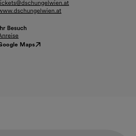
tickets@dschungelwien.at
www.dschungelwien.at
Ihr Besuch
Anreise
Google Maps
Externer Link