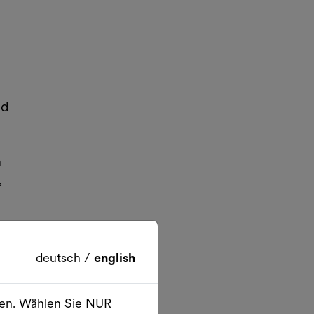
nd
n
,
deutsch
/
english
fft
n
ien. Wählen Sie NUR