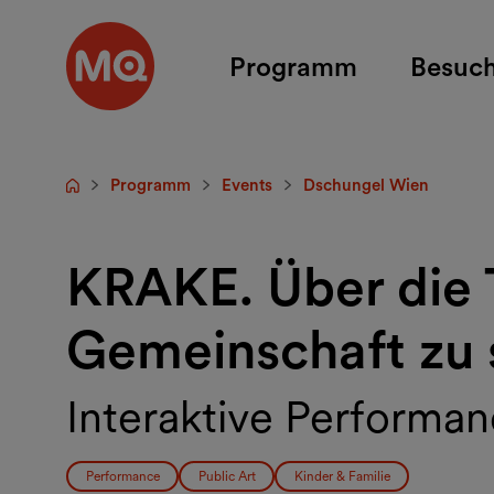
Zum Hauptinhalt springen
Programm
Besuc
Programm
Events
Dschungel Wien
Startseite
KRAKE. Über die T
Gemeinschaft zu 
Interaktive Performan
Performance
Public Art
Kinder & Familie