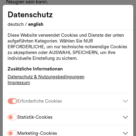
Neugier sein kann.
Datenschutz
DSCHUNGEL WIEN
deutsch
/
english
Diese Website verwendet Cookies und Dienste der unten
aufgeführten Kategorien. Wählen Sie NUR
ERFORDERLICHE, um nur technische notwendige Cookies
zu akzeptieren oder AUSWAHL SPEICHERN, um Ihre
individuelle Einstellung zu sichern.
Zusätzliche Informationen
Datenschutz & Nutzungsbedingungen
Impressum
Erforderliche Cookies
Statistik-Cookies
Öffnungszeiten
Mo.– Di., 1h vor Vorstellung
Marketing-Cookies
Mi. – Fr., Kassa 16:30 – 18:30 Uhr