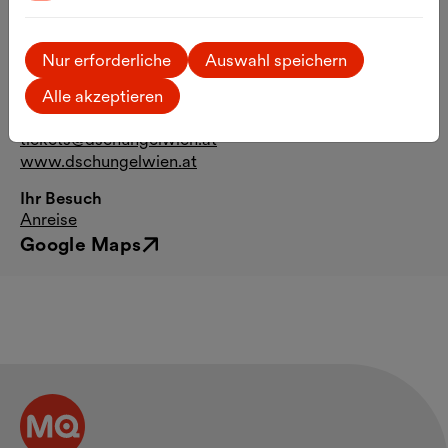
Sa. – So., 1h vor Vorstellung
Kontakt
Nur erforderliche
Auswahl speichern
Museumsplatz 1, Hof 2
1070 Wien
Alle akzeptieren
T.
+43 1 522 07 20-20
tickets@dschungelwien.at
www.dschungelwien.at
Ihr Besuch
Anreise
Google Maps
Externer Link