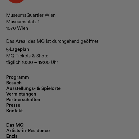
Kontakt und Öffnungszeiten
MuseumsQuartier Wien
Museumsplatz 1
1070 Wien
Das Areal des MQ ist durchgehend geöffnet.
Lageplan
MQ Tickets & Shop:
täglich 10:00 – 19:00 Uhr
Programm
Besuch
Ausstellungs- & Spielorte
Vermietungen
Partnerschaften
Presse
Kontakt
Das MQ
Artists-in-Residence
Enzis