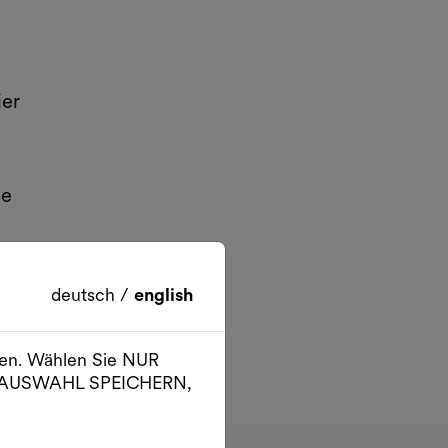
ier
ne
deutsch
/
english
er
ien. Wählen Sie NUR
er AUSWAHL SPEICHERN,