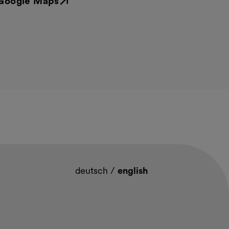
Google Maps
Externer Link
deutsch
/
english