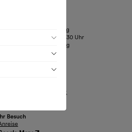
Öffnungszeiten
Mo.– Di., 1h vor Vorstellung
Mi. – Fr., Kassa 16:30 – 18:30 Uhr
Sa. – So., 1h vor Vorstellung
Kontakt
Museumsplatz 1, Hof 2
1070 Wien
T.
+43 1 522 07 20-20
tickets@dschungelwien.at
www.dschungelwien.at
Ihr Besuch
Anreise