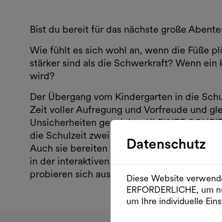
Bist du bereit für das nächste große Abent
Wie fühlt es sich wohl an, wenn die Füße 
stärker sind als die Schwerkraft? Wenn ein k
wird?
Der Übergang vom Kindergarten in die Schu
Zeit voller Aufregung und Vorfreude und gl
Unsicherheiten gespickt. „KLEINER SCHRI
die Schulzeit zwei angehende Astronaut:inne
Datenschutz
Auch sie bereiten sich vor: Auf ihre große 
in der interaktiven Performance selbst zu F
probieren sich aus und spüren, wie faszinie
Diese Website verwende
ERFORDERLICHE, um nu
um Ihre individuelle Eins