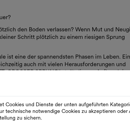
euer?
plötzlich den Boden verlassen? Wenn Mut und Neug
leiner Schritt plötzlich zu einem riesigen Sprung
le ist eine der spannendsten Phasen im Leben. Ei
eichzeitig auch mit vielen Herausforderungen und
TT, GROSSER SPRUNG“ stellt diesem Aufbruch in
n zur Seite ‒ ein:e Tänzer:in und ein:e Musiker:in.
Reise ins All. Gemeinsam mit ihnen werden die Kind
orschenden. Sie lauschen, sie entdecken, sie
rend Neugier sein kann.
t Cookies und Dienste der unten aufgeführten Kategor
r technische notwendige Cookies zu akzeptieren od
tellung zu sichern.