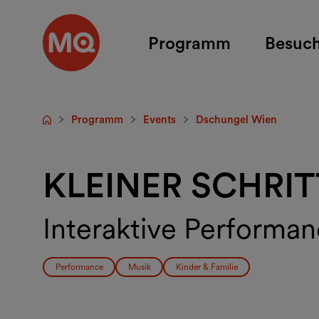
Zum Hauptinhalt springen
Programm
Besuc
Programm
Events
Dschungel Wien
Startseite
KLEINER SCHRI
Interaktive Performan
Performance
Musik
Kinder & Familie