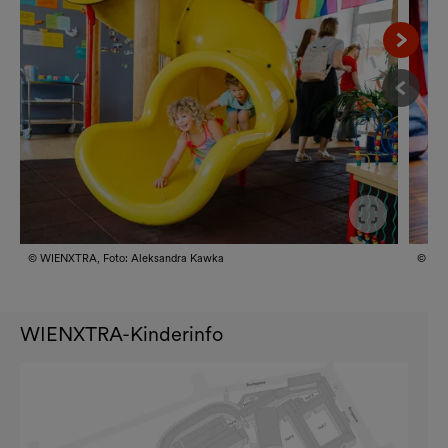
Nächs
Vorhe
Slider
© WIENXTRA, Foto: Aleksandra Kawka
© WIE
WIENXTRA-Kinderinfo