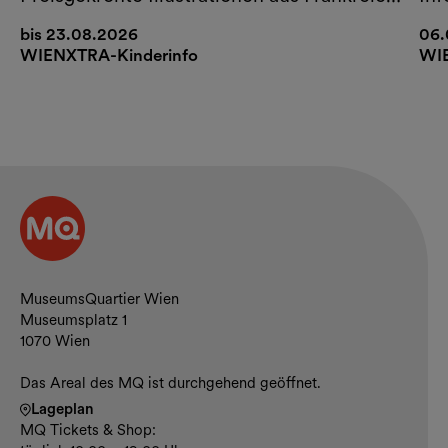
Belgien und der Schweiz
bis 23.08.2026
06.
WIENXTRA-Kinderinfo
WIE
Kontakt und Öffnungszeiten
MuseumsQuartier Wien
Museumsplatz 1
1070 Wien
Das Areal des MQ ist durchgehend geöffnet.
Lageplan
MQ Tickets & Shop: