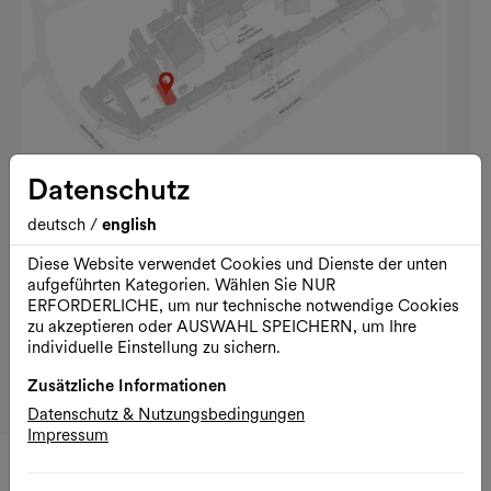
Datenschutz
Kontakt
deutsch
/
english
Museumsplatz 1/Hof 2, 1070 Wien
T: +43 1 909 4000 84400
Diese Website verwendet Cookies und Dienste der unten
kinderinfo@wienxtra.at
aufgeführten Kategorien. Wählen Sie NUR
ERFORDERLICHE, um nur technische notwendige Cookies
kinderinfo.at
zu akzeptieren oder AUSWAHL SPEICHERN, um Ihre
Ihr Besuch
individuelle Einstellung zu sichern.
Anreise
Zusätzliche Informationen
Google Maps
Externer Link
Datenschutz & Nutzungsbedingungen
Impressum
Programm
alle ansehen