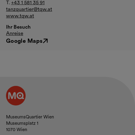
T.
+43 1 581 35 91
tanzquartier@tqw.at
www.tqw.at
Ihr Besuch
Anreise
Google Maps
Externer Link
Kontakt und Öffnungszeiten
MuseumsQuartier Wien
Museumsplatz 1
1070 Wien