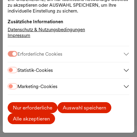
zu akzeptieren oder AUSWAHL SPEICHERN, um Ihre
individuelle Einstellung zu sichern.
Zusätzliche Informationen
Datenschutz & Nutzungsbedingungen
Impressum
Öffnungszeiten
Erforderliche Cookies
täglich, 10:00 – 19:00 Uhr
Statistik-Cookies
Kontakt
Musemsplatz 1, Hof 1
1070 Wien
Marketing-Cookies
T.
+43 1 523 58 81
office@mqw.at
Nur erforderliche
Auswahl speichern
Ihr Besuch
Anreise
Alle akzeptieren