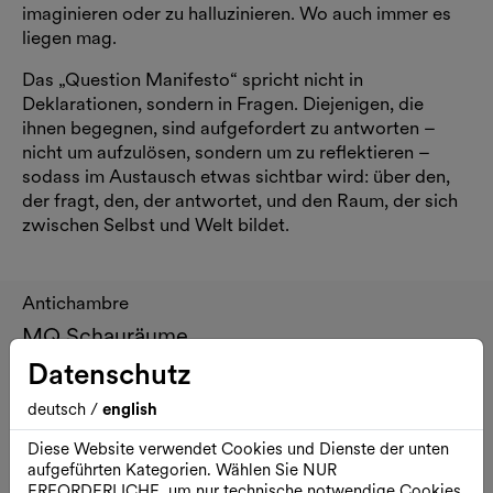
imaginieren oder zu halluzinieren. Wo auch immer es
liegen mag.
Das „Question Manifesto“ spricht nicht in
Deklarationen, sondern in Fragen. Diejenigen, die
ihnen begegnen, sind aufgefordert zu antworten –
nicht um aufzulösen, sondern um zu reflektieren –
sodass im Austausch etwas sichtbar wird: über den,
der fragt, den, der antwortet, und den Raum, der sich
zwischen Selbst und Welt bildet.
Antichambre
MQ Schauräume
Datenschutz
deutsch
/
english
Diese Website verwendet Cookies und Dienste der unten
aufgeführten Kategorien. Wählen Sie NUR
ERFORDERLICHE, um nur technische notwendige Cookies