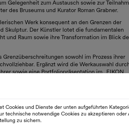
aum Gelegenheit zum Austausch sowie zur Teilnah
eiter des Bruseums und Kurator Roman Grabner.
tlerischen Werk konsequent an den Grenzen der
nd Skulptur. Der Künstler lotet die fundamentalen
cht und Raum sowie ihre Transformation im Blick de
s Grenzüberschreitungen sowohl im Prozess ihrer
nachvollziehbar. Ergänzt wird die Werkauswahl durc
hrer sowie eine Portfoliopräsentation im „EIKON
sgaben des „EIKON Magazin“ liegen vor Ort zum
t Cookies und Dienste der unten aufgeführten Kategor
r technische notwendige Cookies zu akzeptieren od
tellung zu sichern.