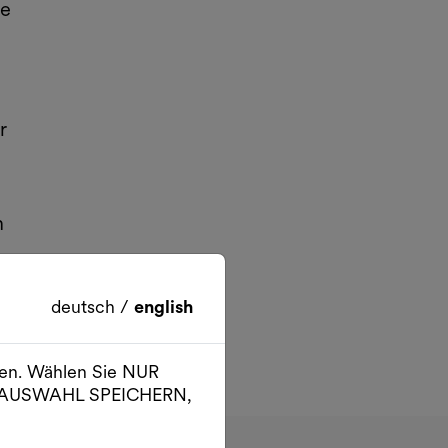
me
r
h
deutsch
/
english
ien. Wählen Sie NUR
er AUSWAHL SPEICHERN,