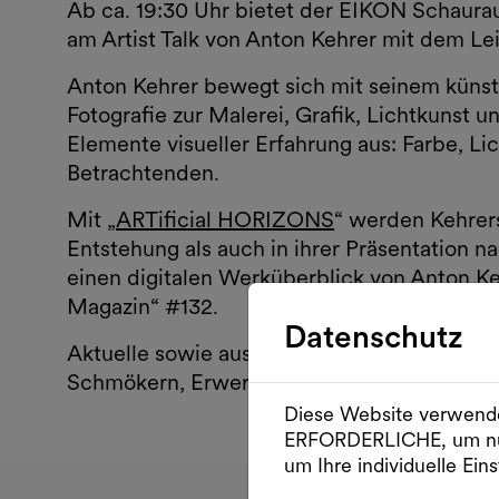
Ab ca. 19:30 Uhr bietet der EIKON Schaur
am Artist Talk von Anton Kehrer mit dem L
Anton Kehrer bewegt sich mit seinem küns
Fotografie zur Malerei, Grafik, Lichtkunst u
Elemente visueller Erfahrung aus: Farbe, Li
Betrachtenden.
Mit „
ARTificial HORIZONS
“ werden Kehrer
Entstehung als auch in ihrer Präsentation 
einen digitalen Werküberblick von Anton Ke
Magazin“ #132.
Datenschutz
Aktuelle sowie ausgewählte historische Au
Schmökern, Erwerben oder Gewinnen auf.
Diese Website verwende
ERFORDERLICHE, um nu
um Ihre individuelle Eins