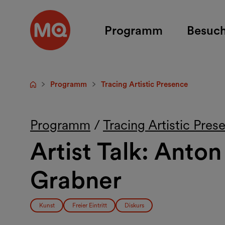
Zum Hauptinhalt springen
Programm
Besuc
Programm
Tracing Artistic Presence
Startseite
Programm
/
Tracing Artistic Pres
Artist Talk: Ant
Grabner
Kunst
Freier Eintritt
Diskurs