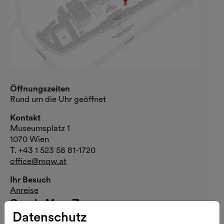
Öffnungszeiten
Rund um die Uhr geöffnet
Kontakt
Museumsplatz 1
1070 Wien
T. +43 1 523 58 81-1720
office@mqw.at
Ihr Besuch
Anreise
Google Maps
Externer Link
Datenschutz