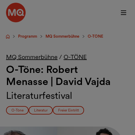
Zum Hauptinhalt springen
Programm
MQ Sommerbühne
O-TÖNE
Startseite
MQ Sommerbühne
/
O-TÖNE
O-Töne: Robert
Menasse | David Vajda
Literaturfestival
O-Töne
Literatur
Freier Eintritt