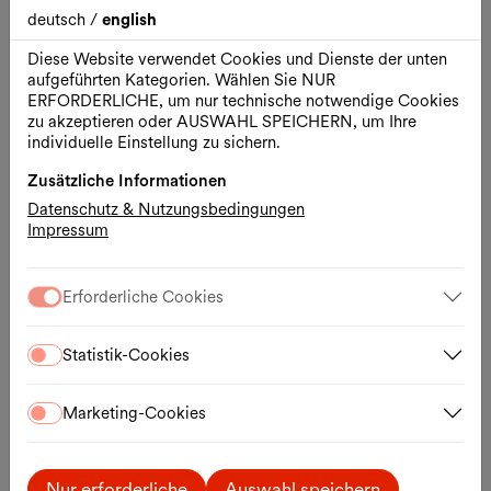
deutsch
/
english
Alle Termine aus O-TÖNE
Diese Website verwendet Cookies und Dienste der unten
aufgeführten Kategorien. Wählen Sie NUR
ERFORDERLICHE, um nur technische notwendige Cookies
Do., 06.08.2026
zu akzeptieren oder AUSWAHL SPEICHERN, um Ihre
individuelle Einstellung zu sichern.
Zusätzliche Informationen
Datenschutz & Nutzungsbedingungen
Impressum
Erforderliche Cookies
Statistik-Cookies
Marketing-Cookies
O-Töne
Freier Eintritt
Literatur
Nur erforderliche
Auswahl speichern