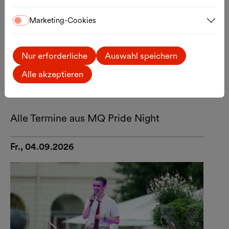
1070 Wien
Marketing-Cookies
T. +43 1 523 58 81-1720
office@mqw.at
Ihr Besuch
Nur erforderliche
Auswahl speichern
Anreise
Alle akzeptieren
Google Maps
Externer Link
Alle Termine aus MQ Pride Night
Fr., 04.09.2026