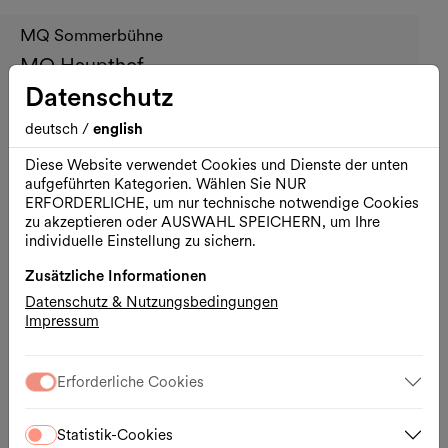
MQ Sommerbühne
MQ Haupthof
Datenschutz
deutsch
/
english
Diese Website verwendet Cookies und Dienste der unten
aufgeführten Kategorien. Wählen Sie NUR
ERFORDERLICHE, um nur technische notwendige Cookies
zu akzeptieren oder AUSWAHL SPEICHERN, um Ihre
individuelle Einstellung zu sichern.
Zusätzliche Informationen
Datenschutz & Nutzungsbedingungen
Impressum
Öffnungszeiten
Erforderliche Cookies
Rund um die Uhr geöffnet
Kontakt
Statistik-Cookies
Museumsplatz 1