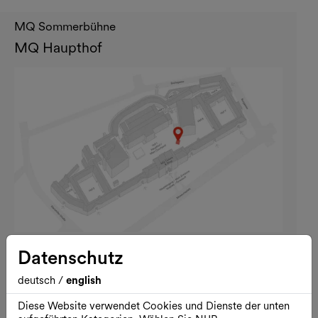
MQ Sommerbühne
MQ Haupthof
Datenschutz
Öffnungszeiten
Rund um die Uhr geöffnet
deutsch
/
english
Kontakt
Diese Website verwendet Cookies und Dienste der unten
Museumsplatz 1