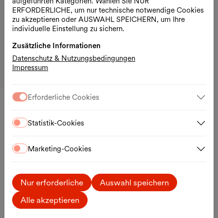
aufgeführten Kategorien. Wählen Sie NUR
ERFORDERLICHE, um nur technische notwendige Cookies
1070 Wien
zu akzeptieren oder AUSWAHL SPEICHERN, um Ihre
T. +43 1 523 58 81-1720
individuelle Einstellung zu sichern.
office@mqw.at
Zusätzliche Informationen
Ihr Besuch
Datenschutz & Nutzungsbedingungen
Anreise
Impressum
Google Maps
Externer Link
Erforderliche Cookies
Alle Termine aus FALTER-
Statistik-Cookies
Sommergespräche
Marketing-Cookies
Di., 11.08.2026
Nur erforderliche
Auswahl speichern
Alle akzeptieren