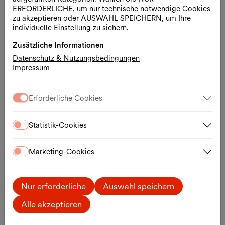
ERFORDERLICHE, um nur technische notwendige Cookies
Aquadrome
zu akzeptieren oder AUSWAHL SPEICHERN, um Ihre
individuelle Einstellung zu sichern.
09.08.2026, 14:00 – 18:00 Uhr
Wasserbecken / MQ Haupthof
Zusätzliche Informationen
Datenschutz & Nutzungsbedingungen
Freier Eintritt
Impressum
Erforderliche Cookies
Sa., 15.08.2026
Statistik-Cookies
Marketing-Cookies
Nur erforderliche
Auswahl speichern
Alle akzeptieren