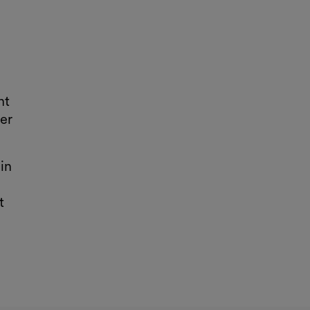
ht
er
in
t