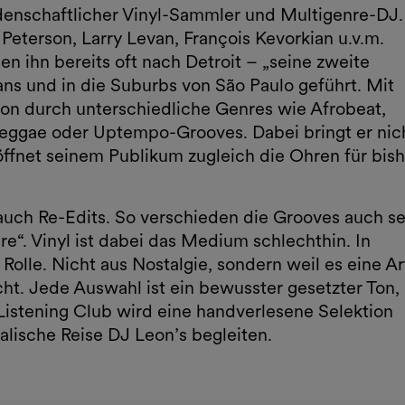
idenschaftlicher Vinyl-Sammler und Multigenre-DJ.
 Peterson, Larry Levan, François Kevorkian u.v.m.
n ihn bereits oft nach Detroit – „seine zweite
s und in die Suburbs von São Paulo geführt. Mit
eon durch unterschiedliche Genres wie Afrobeat,
, Reggae oder Uptempo-Grooves. Dabei bringt er nic
ffnet seinem Publikum zugleich die Ohren für bish
 auch Re-Edits. So verschieden die Grooves auch se
re“. Vinyl ist dabei das Medium schlechthin. In
e Rolle. Nicht aus Nostalgie, sondern weil es eine Ar
icht. Jede Auswahl ist ein bewusster gesetzter Ton,
Listening Club wird eine handverlesene Selektion
lische Reise DJ Leon’s begleiten.