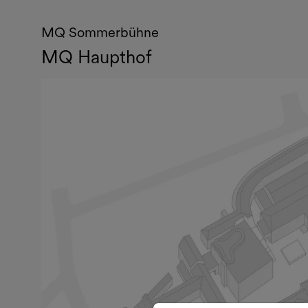
MQ Sommerbühne
MQ Haupthof