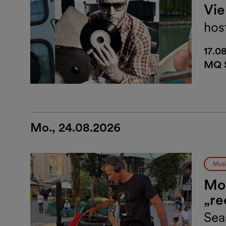
Vi
hos
17.0
MQ 
Mo., 24.08.2026
Musi
Mon
„re
Sea