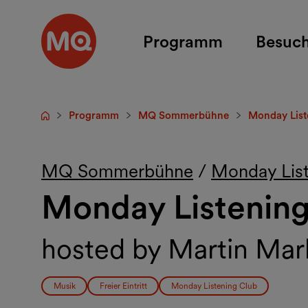
Zum Hauptinhalt springen
Programm
Besuc
Programm
MQ Sommerbühne
Monday List
Startseite
MQ Sommerbühne
/
Monday List
Monday Listening
hosted by Martin Mark
Musik
Freier Eintritt
Monday Listening Club