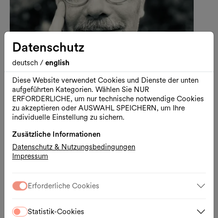
Datenschutz
deutsch
/
english
Diese Website verwendet Cookies und Dienste der unten
aufgeführten Kategorien. Wählen Sie NUR
ERFORDERLICHE, um nur technische notwendige Cookies
Musik
Freier Eintritt
Monday Listening Club
zu akzeptieren oder AUSWAHL SPEICHERN, um Ihre
individuelle Einstellung zu sichern.
Monday Listening Club |
D.Schaerf
Zusätzliche Informationen
Datenschutz & Nutzungsbedingungen
hosted by Martin Markeli
Impressum
10.08.2026, 18:00 – 22:00 Uhr
MQ Sommerbühne / MQ Haupthof
Erforderliche Cookies
Freier Eintritt
Statistik-Cookies